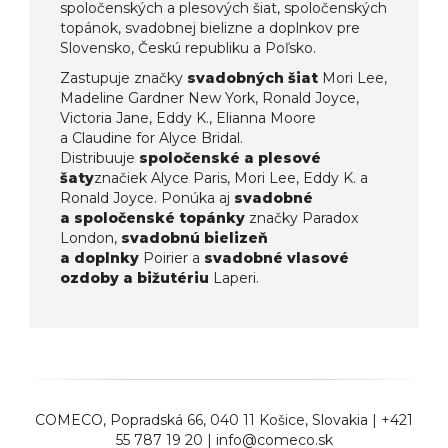
spoločenských a plesových šiat, spoločenských
topánok, svadobnej bielizne a doplnkov pre
Slovensko, Českú republiku a Poľsko.
Zastupuje značky
svadobných šiat
Mori Lee,
Madeline Gardner New York, Ronald Joyce,
Victoria Jane, Eddy K., Elianna Moore
a Claudine for Alyce Bridal.
Distribuuje
spoločenské a plesové
šaty
značiek Alyce Paris, Mori Lee, Eddy K. a
Ronald Joyce. Ponúka aj
svadobné
a spoločenské topánky
značky Paradox
London,
svadobnú bielizeň
a doplnky
Poirier a
svadobné vlasové
ozdoby a bižutériu
Laperi.
COMECO
, Popradská 66, 040 11 Košice, Slovakia |
+421
55 787 19 20
|
info@comeco.sk