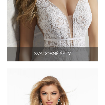
SVADOBNÉ ŠATY
MORI LEE
RONALD JOYCE
VENI INFANTINO
VICTORIA JANE
EDDY K