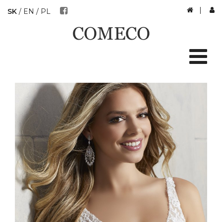
|
SK
/
EN
/
PL