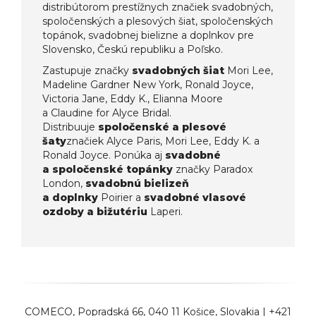
distribútorom prestížnych značiek svadobných,
spoločenských a plesových šiat, spoločenských
topánok, svadobnej bielizne a doplnkov pre
Slovensko, Českú republiku a Poľsko.
Zastupuje značky
svadobných šiat
Mori Lee,
Madeline Gardner New York, Ronald Joyce,
Victoria Jane, Eddy K., Elianna Moore
a Claudine for Alyce Bridal.
Distribuuje
spoločenské a plesové
šaty
značiek Alyce Paris, Mori Lee, Eddy K. a
Ronald Joyce. Ponúka aj
svadobné
a spoločenské topánky
značky Paradox
London,
svadobnú bielizeň
a doplnky
Poirier a
svadobné vlasové
ozdoby a bižutériu
Laperi.
COMECO
, Popradská 66, 040 11 Košice, Slovakia |
+421