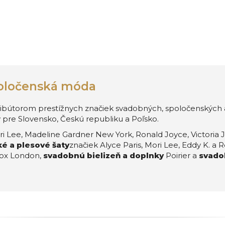
oločenská móda
bútorom prestížnych značiek svadobných, spoločenských a
 pre Slovensko, Českú republiku a Poľsko.
i Lee, Madeline Gardner New York, Ronald Joyce, Victoria J
é a plesové šaty
značiek Alyce Paris, Mori Lee, Eddy K. a
ox London,
svadobnú bielizeň a doplnky
Poirier a
svado